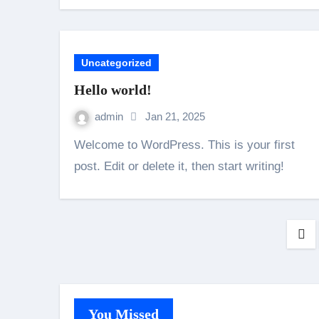
Uncategorized
Hello world!
admin
Jan 21, 2025
Welcome to WordPress. This is your first
post. Edit or delete it, then start writing!
Pos
pag
You Missed