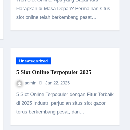
Harapkan di Masa Depan? Permainan situs
slot online telah berkembang pesat…
Uncategorized
5 Slot Online Terpopuler 2025
admin
Jan 22, 2025
5 Slot Online Terpopuler dengan Fitur Terbaik
di 2025 Industri perjudian situs slot gacor
terus berkembang pesat, dan…