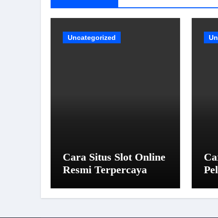
Uncategorized
Un
Cara Situs Slot Online
Ca
Resmi Terpercaya
Pe